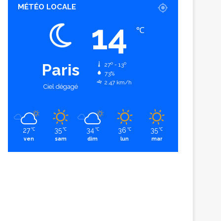
MÉTÉO LOCALE
14
℃
Paris
27º - 13º
73%
2.47 km/h
Ciel dégagé
27
35
34
36
35
℃
℃
℃
℃
℃
ven
sam
dim
lun
mar