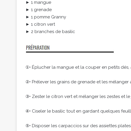
► 1 mangue
► 1 grenade
► 1 pomme Granny
► 1 citron vert
► 2 branches de basilic
①• Éplucher la mangue et la couper en petits dés,
②• Prélever les grains de grenade et les mélanger 
③• Zester le citron vert et mélanger les zestes et le
④• Ciseler le basilic tout en gardant quelques feuil
⑤• Disposer les carpaccios sur des assiettes plates 