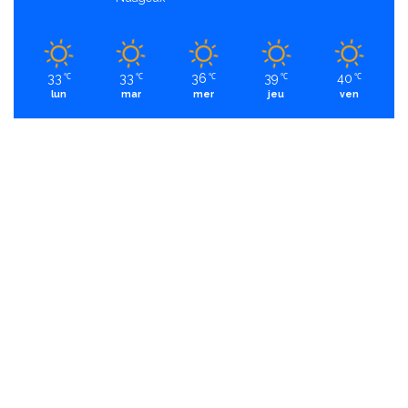
33
33
36
39
40
℃
℃
℃
℃
℃
lun
mar
mer
jeu
ven