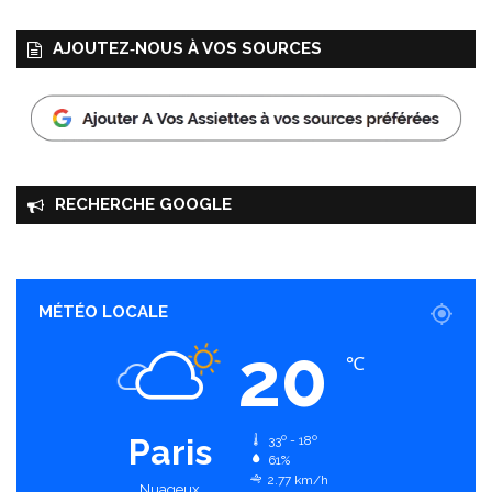
AJOUTEZ‑NOUS À VOS SOURCES
RECHERCHE GOOGLE
MÉTÉO LOCALE
20
℃
Paris
33º - 18º
61%
2.77 km/h
Nuageux