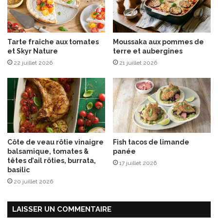
i
i
o
n
n
d
b
’
Tarte fraîche aux tomates
Moussaka aux pommes de
y
é
et Skyr Nature
terre et aubergines
S
p
22 juillet 2026
21 juillet 2026
E
i
N
c
Y
e
A
s
Côte de veau rôtie vinaigre
Fish tacos de limande
balsamique, tomates &
panée
têtes d’ail rôties, burrata,
17 juillet 2026
basilic
20 juillet 2026
LAISSER UN COMMENTAIRE