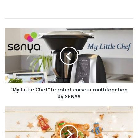
“
M
y
L
i
t
t
l
e
“My Little Chef” le robot cuiseur multifonction
C
h
by SENYA
e
f
B
”
i
l
s
e
c
r
u