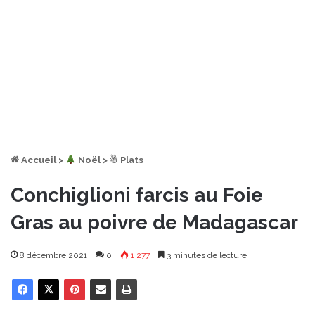
Accueil
>
︎ Noël
>
☃ Plats
Conchiglioni farcis au Foie
Gras au poivre de Madagascar
8 décembre 2021
0
1 277
3 minutes de lecture