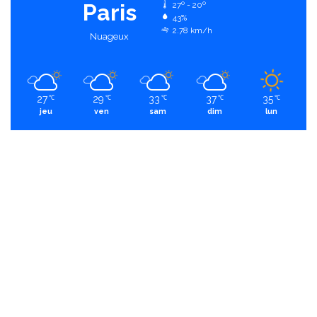
Paris
27º - 20º
43%
2.78 km/h
Nuageux
27
29
33
37
35
℃
℃
℃
℃
℃
jeu
ven
sam
dim
lun