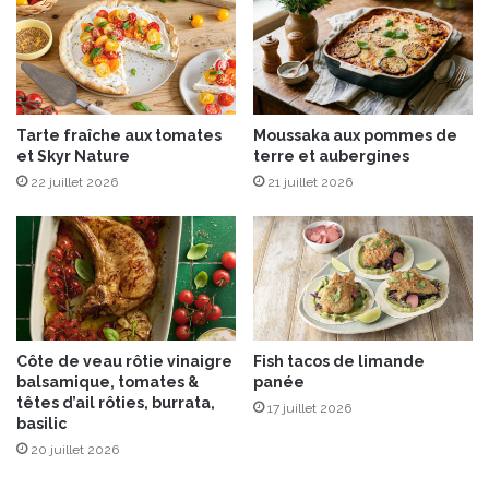
m
e
e
c
s
h
r
a
ô
r
t
Tarte fraîche aux tomates
Moussaka aux pommes de
g
i
et Skyr Nature
terre et aubergines
e
e
a
22 juillet 2026
21 juillet 2026
s
b
a
l
u
e
y
d
a
e
o
C
u
a
r
Côte de veau rôtie vinaigre
Fish tacos de limande
l
t
balsamique, tomates &
panée
i
p
têtes d’ail rôties, burrata,
17 juillet 2026
q
o
basilic
u
m
20 juillet 2026
o
m
e