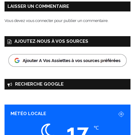
?
&
LAISSER UN COMMENTAIRE
v
a
Vous devez
vous connecter
pour publier un commentaire.
n
i
l
AJOUTEZ‑NOUS À VOS SOURCES
l
e
RECHERCHE GOOGLE
MÉTÉO LOCALE
17
℃