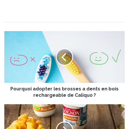
P
o
u
r
q
u
o
i
a
Pourquoi adopter les brosses a dents en bois
d
o
rechargeable de Caliquo ?
p
t
C
e
h
r
e
l
e