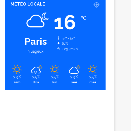
MÉTÉO LOCALE
16
℃
Paris
33º - 15º
67%
2.25 km/h
Nuageux
33
35
35
33
35
℃
℃
℃
℃
℃
sam
dim
lun
mar
mer