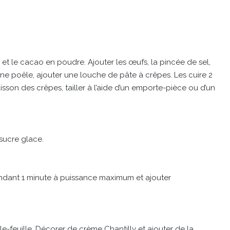
e et le cacao en poudre. Ajouter les œufs, la pincée de sel,
s une poêle, ajouter une louche de pâte à crêpes. Les cuire 2
cuisson des crêpes, tailler à l’aide d’un emporte-pièce ou d’un
 sucre glace.
endant 1 minute à puissance maximum et ajouter
e-feuille. Décorer de crème Chantilly et ajouter de la