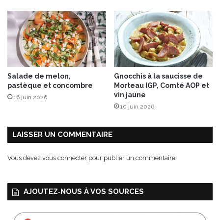
n
u
g
s
e
s
s
e
d
a
e
u
S
C
Salade de melon,
Gnocchis à la saucisse de
é
h
pastèque et concombre
Morteau IGP, Comté AOP et
v
o
vin jaune
16 juin 2026
i
c
10 juin 2026
l
o
l
l
e
a
LAISSER UN COMMENTAIRE
,
t
P
Vous devez
vous connecter
pour publier un commentaire.
u
r
é
AJOUTEZ‑NOUS À VOS SOURCES
e
d
e