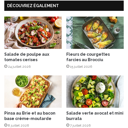
'
c
DÉCOUVREZ ÉGALEMENT
A
t
d
o
o
s
u
e
r
e
I
t
G
C
P
o
s
Salade de poulpe aux
Fleurs de courgettes
n
tomates cerises
farcies au Brocciu
u
f
r
24 juillet 2026
15 juillet 2026
i
s
t
o
u
n
r
L
e
i
d
t
’
d
Pinsa au Brie et au bacon
Salade verte avocat et mini
O
e
base crème-moutarde
burrata
r
M
a
8 juillet 2026
7 juillet 2026
o