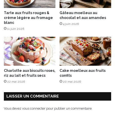
r
n
é
o
Tarte aux fruits rouges &
Gâteau moelleux au
e
n
crème légère au fromage
chocolat et aux amandes
à
s
blanc
4 juin 2026
l
11 juin 2026
’
A
i
l
Charlotte aux biscuits roses,
Cake moelleux aux fruits
riz au lait et fruits secs
confits
22 mai 2026
20 mai 2026
LAISSER UN COMMENTAIRE
Vous devez
vous connecter
pour publier un commentaire.