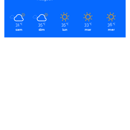
31
35
35
33
36
℃
℃
℃
℃
℃
sam
dim
lun
mar
mer