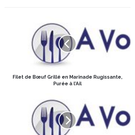
F
i
l
e
t
d
e
B
œ
Filet de Bœuf Grillé en Marinade Rugissante,
u
f
Purée à l’Ail
G
r
B
i
a
l
l
l
l
é
o
e
t
n
i