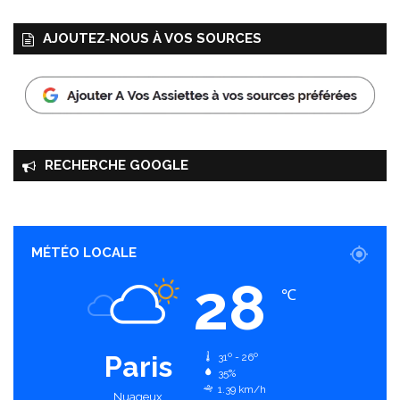
AJOUTEZ‑NOUS À VOS SOURCES
RECHERCHE GOOGLE
MÉTÉO LOCALE
28
℃
Paris
31º - 26º
35%
1.39 km/h
Nuageux