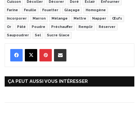
Cuisson
Décoller
Décorer
Doré
Éclair
Enfourner
Farine
Feuille
Fouetter
Glaçage
Homogène
Incorporer
Marron
Mélange
Mettre
Napper
Œufs
Or
Pâté
Poudre
Préchauffer
Remplir
Réserver
Saupoudrer
Sel
Sucre Glace
Pinterest
Partager par Email
ÇA PEUT AUSSI VOUS INTÉRESSER