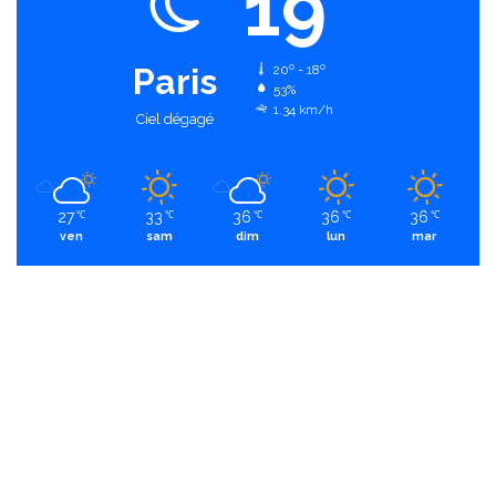
19
Paris
20º - 18º
53%
1.34 km/h
Ciel dégagé
27
33
36
36
36
℃
℃
℃
℃
℃
ven
sam
dim
lun
mar