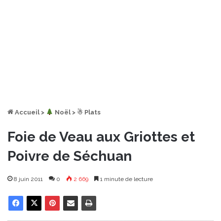
Accueil
>
︎ Noël
>
☃ Plats
Foie de Veau aux Griottes et
Poivre de Séchuan
8 juin 2011
0
2 669
1 minute de lecture