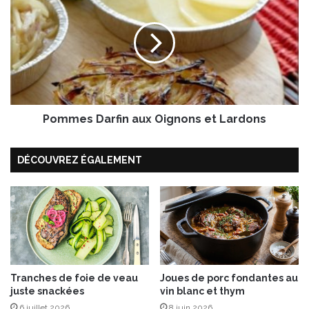
u
o
x
m
F
m
r
e
a
s
i
D
s
a
e
r
s
Pommes Darfin aux Oignons et Lardons
f
e
i
t
n
DÉCOUVREZ ÉGALEMENT
a
a
u
u
x
x
P
O
r
i
a
g
l
n
i
o
n
Tranches de foie de veau
Joues de porc fondantes au
n
juste snackées
vin blanc et thym
e
s
s
e
6 juillet 2026
8 juin 2026