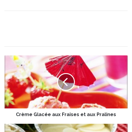
C
r
è
m
e
G
l
a
c
Crème Glacée aux Fraises et aux Pralines
é
e
a
P