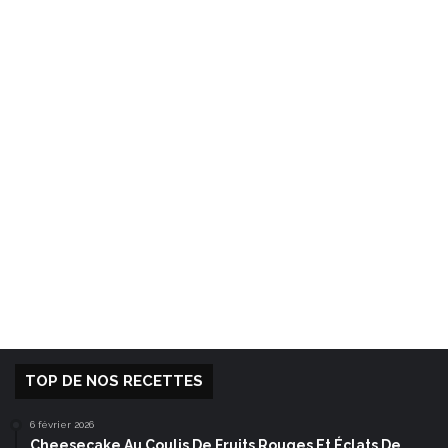
TOP DE NOS RECETTES
6 février 2026
Cheesecake Au Coulis De Fruits Rouges Et Éclats De