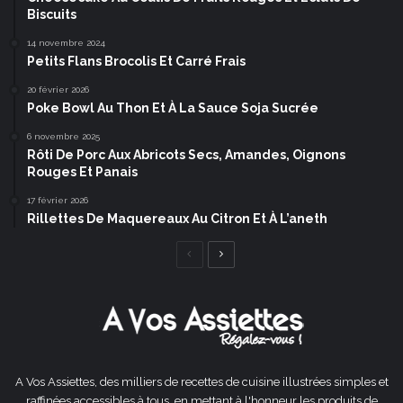
Biscuits
14 novembre 2024
Petits Flans Brocolis Et Carré Frais
20 février 2026
Poke Bowl Au Thon Et À La Sauce Soja Sucrée
6 novembre 2025
Rôti De Porc Aux Abricots Secs, Amandes, Oignons
Rouges Et Panais
17 février 2026
Rillettes De Maquereaux Au Citron Et À L’aneth
Page
Page
précédente
suivante
A Vos Assiettes, des milliers de recettes de cuisine illustrées simples et
raffinées accessibles à tous, en mettant à l'honneur les produits de