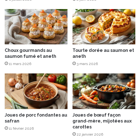
t
L
a
r
d
o
n
Choux gourmands au
Tourte dorée au saumon et
s
saumon fumé et aneth
aneth
11 mars 2026
3 mars 2026
Joues de porc fondantes au
Joues de bœuf façon
safran
grand-mère, mijotées aux
carottes
11 février 2026
22 janvier 2026