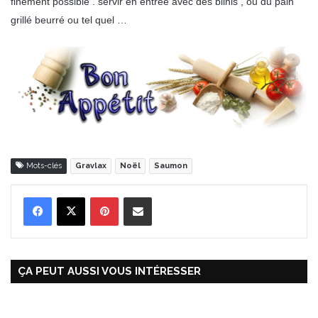
finement possible . servir en entrée avec des blinis , ou du pain
grillé beurré ou tel quel …
Mots-clés
Gravlax
Noël
Saumon
Pinterest
Partager par Email
ÇA PEUT AUSSI VOUS INTÉRESSER