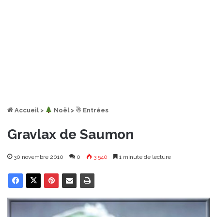
Accueil
>
︎ Noël
>
☃ Entrées
Gravlax de Saumon
30 novembre 2010
0
3 540
1 minute de lecture