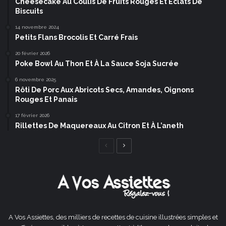
Cheesecake Au Coulis De Fruits Rouges Et Éclats De
Biscuits
14 novembre 2024
Petits Flans Brocolis Et Carré Frais
20 février 2026
Poke Bowl Au Thon Et À La Sauce Soja Sucrée
6 novembre 2025
Rôti De Porc Aux Abricots Secs, Amandes, Oignons
Rouges Et Panais
17 février 2026
Rillettes De Maquereaux Au Citron Et À L’aneth
Page
Page
précédente
suivante
A Vos Assiettes, des milliers de recettes de cuisine illustrées simples et