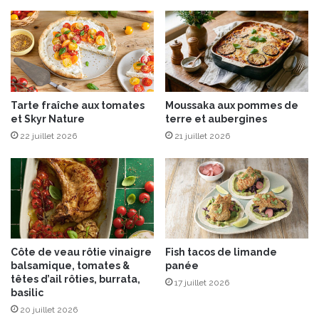
l
i
c
Tarte fraîche aux tomates
Moussaka aux pommes de
et Skyr Nature
terre et aubergines
22 juillet 2026
21 juillet 2026
Côte de veau rôtie vinaigre
Fish tacos de limande
balsamique, tomates &
panée
têtes d’ail rôties, burrata,
17 juillet 2026
basilic
20 juillet 2026