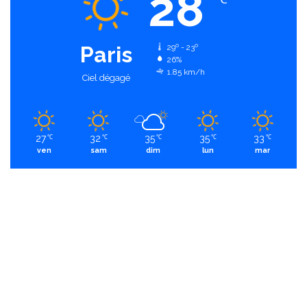
28
Paris
29º - 23º
26%
1.85 km/h
Ciel dégagé
27
32
35
35
33
℃
℃
℃
℃
℃
ven
sam
dim
lun
mar