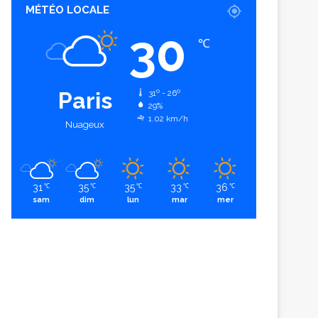
MÉTÉO LOCALE
30
℃
Paris
31º - 26º
29%
1.02 km/h
Nuageux
31
35
35
33
36
℃
℃
℃
℃
℃
sam
dim
lun
mar
mer