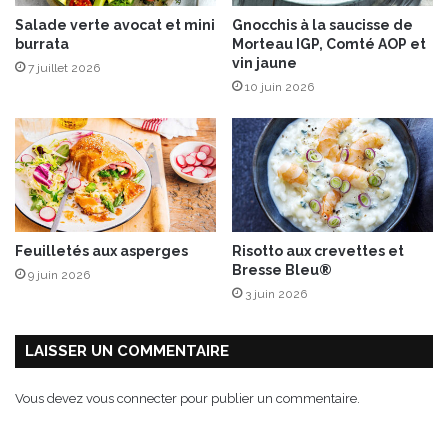
’
i
Salade verte avocat et mini
Gnocchis à la saucisse de
u
n
burrata
Morteau IGP, Comté AOP et
n
e
vin jaune
7 juillet 2026
e
s
10 juin 2026
g
r
a
n
d
e
é
l
Feuilletés aux asperges
Risotto aux crevettes et
é
Bresse Bleu®
9 juin 2026
g
3 juin 2026
a
n
c
LAISSER UN COMMENTAIRE
e
!
Vous devez
vous connecter
pour publier un commentaire.