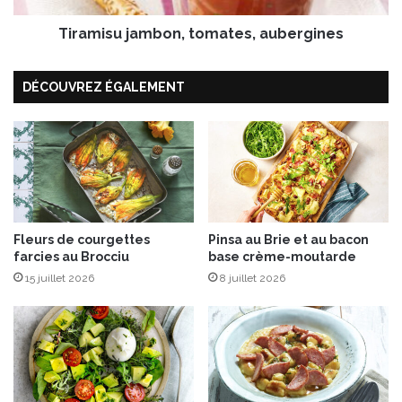
e
j
l
Tiramisu jambon, tomates, aubergines
a
L
m
o
b
DÉCOUVREZ ÉGALEMENT
r
o
i
n
o
,
t
t
,
o
u
m
n
a
c
t
h
Fleurs de courgettes
Pinsa au Brie et au bacon
e
farcies au Brocciu
base crème-moutarde
a
s
m
,
15 juillet 2026
8 juillet 2026
p
a
a
u
g
b
n
e
e
r
d
g