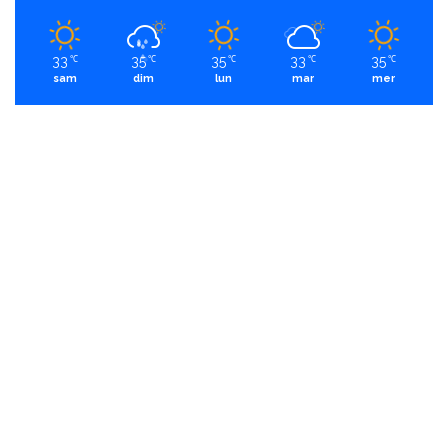
33
35
35
33
35
℃
℃
℃
℃
℃
sam
dim
lun
mar
mer