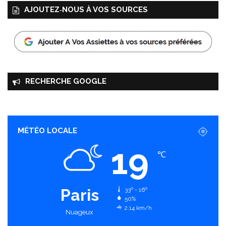
AJOUTEZ‑NOUS À VOS SOURCES
RECHERCHE GOOGLE
MÉTÉO LOCALE
19
℃
Paris
33º - 16º
50%
2.14 km/h
Nuageux