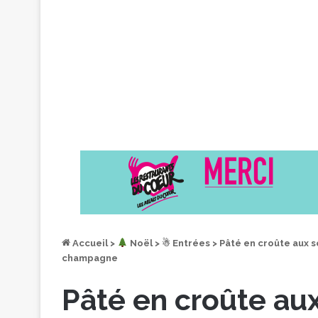
Accueil
>
︎ Noël
>
☃ Entrées
>
Pâté en croûte aux so
champagne
Pâté en croûte aux 