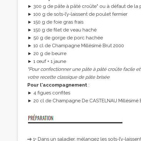
► 300 g de pâte à pâté croûte
*
ou à défaut de la 
► 100 g de sots-l’y-laissent de poulet fermier
► 150 g de foie gras frais
► 150 g de filet de veau haché
► 50 g de gorge de porc hachée
► 10 cl de Champagne Millésimé Brut 2000
► 20 g de beurre
► 1 œuf + 1 jaune
*
Pour confectionner une pâte à pâté croûte facile et
votre recette classique de pâte brisée
Pour l'accompagnement
:
► 4 figues confites
► 20 cl de Champagne De CASTELNAU Millésimé B
1• Dans un saladier, mélangez les sots-l’y-laissen