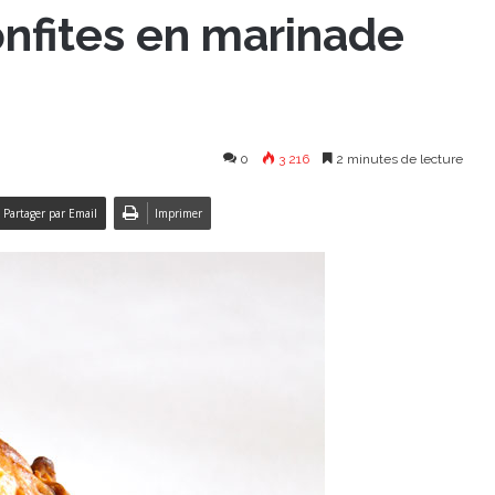
confites en marinade
0
3 216
2 minutes de lecture
Partager par Email
Imprimer