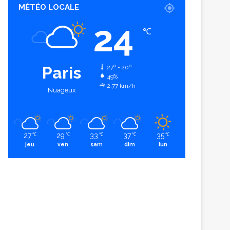
MÉTÉO LOCALE
24
℃
Paris
27º - 20º
49%
2.77 km/h
Nuageux
27
29
33
37
35
℃
℃
℃
℃
℃
jeu
ven
sam
dim
lun