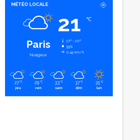
MÉTÉO LOCALE
21
℃
Paris
27º - 20º
55%
0.45 km/h
Nuageux
27
29
33
37
35
℃
℃
℃
℃
℃
jeu
ven
sam
dim
lun