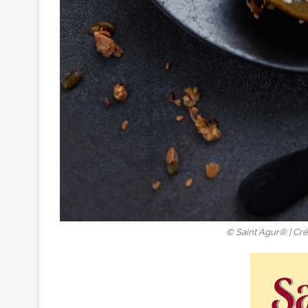
© Saint Agur® | Créd