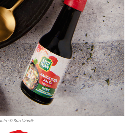
hoto : © Suzi Wan®