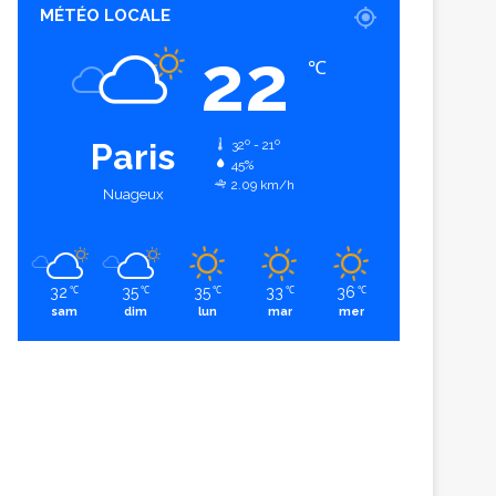
MÉTÉO LOCALE
22
℃
Paris
32º - 21º
45%
2.09 km/h
Nuageux
32
35
35
33
36
℃
℃
℃
℃
℃
sam
dim
lun
mar
mer