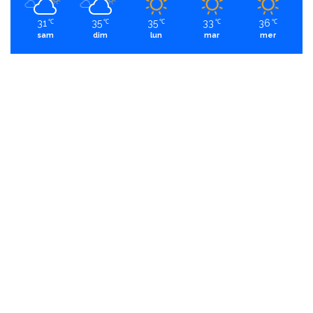
31
35
35
33
36
℃
℃
℃
℃
℃
sam
dim
lun
mar
mer