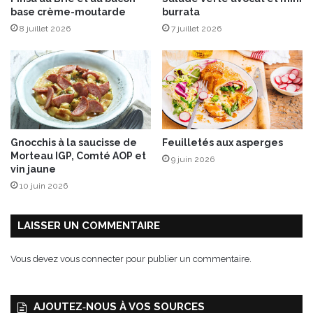
e
base crème-moutarde
burrata
e
t
8 juillet 2026
7 juillet 2026
a
u
g
i
n
g
e
m
Gnocchis à la saucisse de
Feuilletés aux asperges
b
Morteau IGP, Comté AOP et
9 juin 2026
r
vin jaune
e
10 juin 2026
LAISSER UN COMMENTAIRE
Vous devez
vous connecter
pour publier un commentaire.
AJOUTEZ‑NOUS À VOS SOURCES