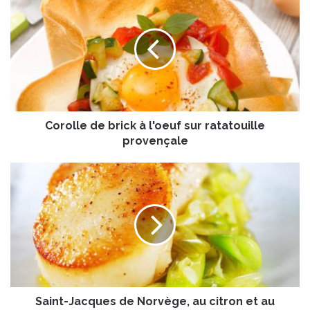
o
r
o
l
l
e
d
e
Corolle de brick à l'oeuf sur ratatouille
b
r
provençale
i
c
S
k
a
à
i
l
n
'
t
o
-
e
J
u
a
f
c
s
Saint-Jacques de Norvège, au citron et au
q