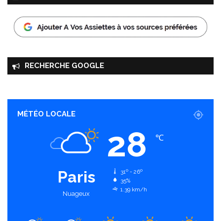
RECHERCHE GOOGLE
MÉTÉO LOCALE
28
℃
Paris
31º - 26º
35%
1.39 km/h
Nuageux