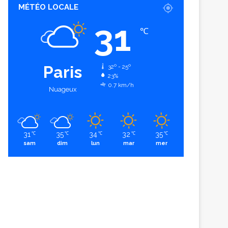
MÉTÉO LOCALE
31
℃
Paris
32º - 25º
23%
0.7 km/h
Nuageux
31
35
34
32
35
℃
℃
℃
℃
℃
sam
dim
lun
mar
mer