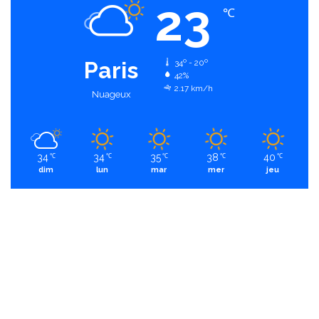
23
℃
Paris
34º - 20º
42%
2.17 km/h
Nuageux
34
34
35
38
40
℃
℃
℃
℃
℃
dim
lun
mar
mer
jeu