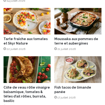
m
24 juillet 2026
e
m
a
e
u
s
c
e
h
t
o
c
u
h
Tarte fraîche aux tomates
Moussaka aux pommes de
-
o
et Skyr Nature
terre et aubergines
f
u
l
22 juillet 2026
21 juillet 2026
r
e
o
u
u
r
g
)
e
Côte de veau rôtie vinaigre
Fish tacos de limande
balsamique, tomates &
panée
têtes d’ail rôties, burrata,
17 juillet 2026
basilic