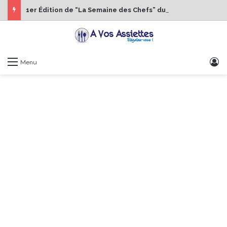
1er Édition de “La Semaine des Chefs” du 19 au 24 octobre 2026
S
Menu