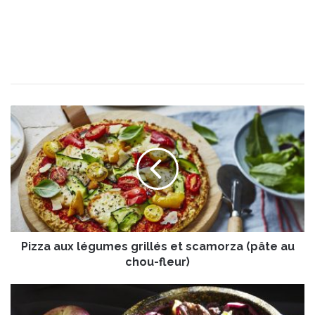
P
i
z
z
a
a
u
x
l
Pizza aux légumes grillés et scamorza (pâte au
é
g
chou-fleur)
u
m
M
e
i