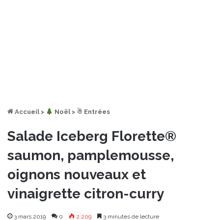
Accueil
>
︎ Noël
>
☃ Entrées
Salade Iceberg Florette®
saumon, pamplemousse,
oignons nouveaux et
vinaigrette citron-curry
3 mars 2019
0
2 209
3 minutes de lecture