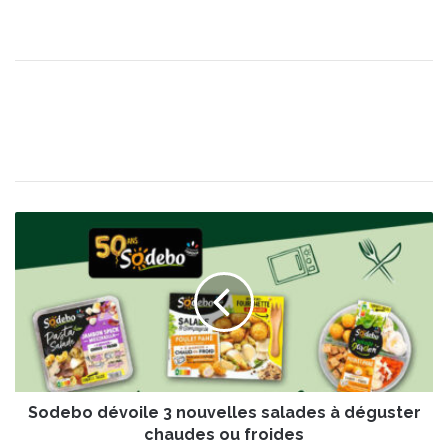
S
o
d
e
b
o
d
é
v
Sodebo dévoile 3 nouvelles salades à déguster
o
i
chaudes ou froides