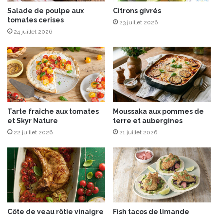
e
g
s
Salade de poulpe aux
Citrons givrés
u
tomates cerises
a
23 juillet 2026
s
l
24 juillet 2026
t
é
e
e
r
t
c
f
h
r
a
u
u
i
Tarte fraîche aux tomates
Moussaka aux pommes de
d
t
et Skyr Nature
terre et aubergines
e
s
s
22 juillet 2026
21 juillet 2026
e
o
x
u
o
f
t
r
i
o
q
i
u
d
e
Côte de veau rôtie vinaigre
Fish tacos de limande
e
s