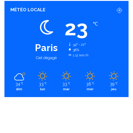
MÉTÉO LOCALE
23
℃
Paris
34º - 21º
38%
1.12 km/h
Ciel dégagé
34
33
33
36
39
℃
℃
℃
℃
℃
dim
lun
mar
mer
jeu