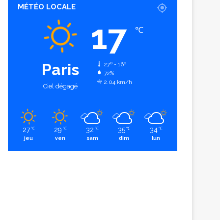
MÉTÉO LOCALE
17
℃
Paris
27º - 16º
72%
2.04 km/h
Ciel dégagé
27
29
32
35
34
℃
℃
℃
℃
℃
jeu
ven
sam
dim
lun