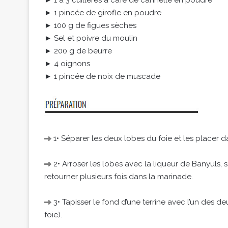
► 1 à 3 cuillères à café de cannelle en poudre
► 1 pincée de girofle en poudre
► 100 g de figues sèches
► Sel et poivre du moulin
► 200 g de beurre
► 4 oignons
► 1 pincée de noix de muscade
1• Séparer les deux lobes du foie et les placer d
2• Arroser les lobes avec la liqueur de Banyuls, 
retourner plusieurs fois dans la marinade.
3• Tapisser le fond d’une terrine avec l’un des d
foie).