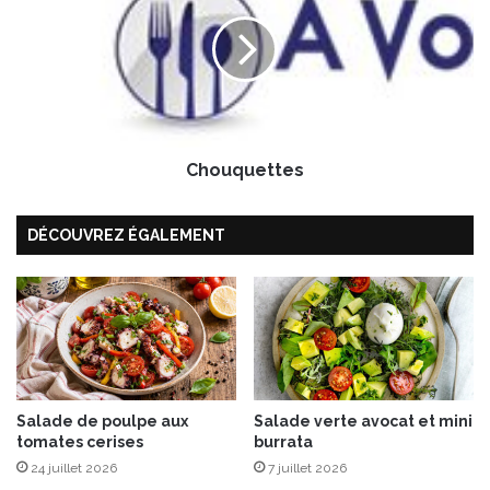
o
u
q
u
e
t
t
Chouquettes
e
s
DÉCOUVREZ ÉGALEMENT
Salade de poulpe aux
Salade verte avocat et mini
tomates cerises
burrata
24 juillet 2026
7 juillet 2026