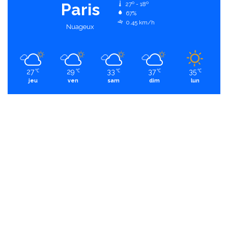
Paris
27º - 18º
67%
0.45 km/h
Nuageux
27
29
33
37
35
℃
℃
℃
℃
℃
jeu
ven
sam
dim
lun