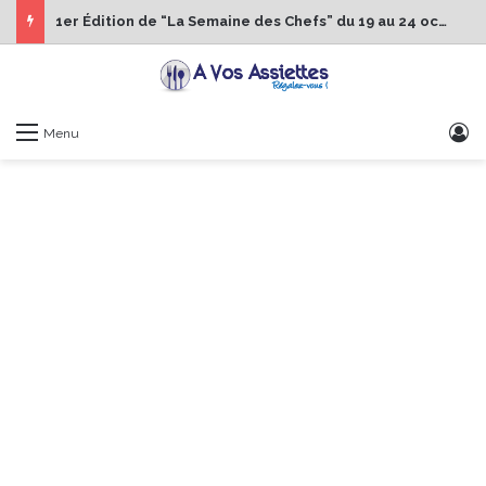
1er Édition de “La Semaine des Chefs” du 19 au 24 octobre 2026
S
Menu