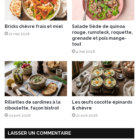
s
i
l
i
Bricks chèvre frais et miel
Salade tiède de quinoa
c
rouge, rumsteck, roquette,
21 mai 2026
grenade et pois mange-
tout
4 mai 2026
Rillettes de sardines à la
Les œufs cocotte épinards
ciboulette, façon bistrot
& chèvre
23 avril 2026
21 avril 2026
LAISSER UN COMMENTAIRE