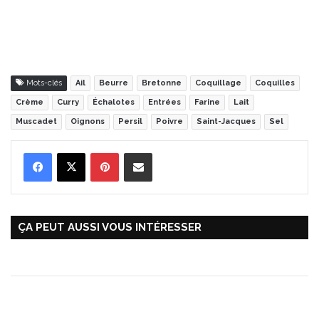
Mots-clés
Ail
Beurre
Bretonne
Coquillage
Coquilles
Crème
Curry
Échalotes
Entrées
Farine
Lait
Muscadet
Oignons
Persil
Poivre
Saint-Jacques
Sel
Pinterest
Partager par Email
ÇA PEUT AUSSI VOUS INTÉRESSER