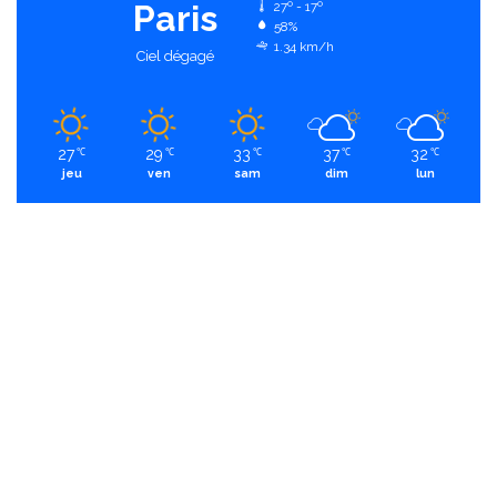
Paris
27º - 17º
58%
1.34 km/h
Ciel dégagé
27
29
33
37
32
℃
℃
℃
℃
℃
jeu
ven
sam
dim
lun