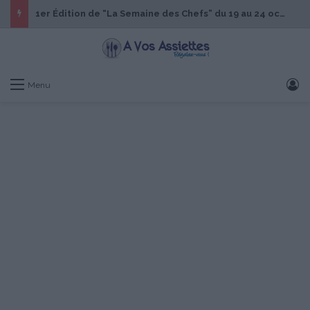
1er Édition de “La Semaine des Chefs” du 19 au 24 octobre 2026
S
Menu