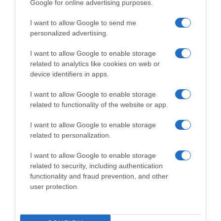
Google for online advertising purposes.
LAISSER UN COMMENTAIRE
I want to allow Google to send me
personalized advertising.
Vous devez
vous connecter
pour publier un commentaire.
I want to allow Google to enable storage
related to analytics like cookies on web or
device identifiers in apps.
AJOUTEZ‑NOUS À VOS SOURCES
I want to allow Google to enable storage
related to functionality of the website or app.
I want to allow Google to enable storage
related to personalization.
RECHERCHE GOOGLE
I want to allow Google to enable storage
related to security, including authentication
functionality and fraud prevention, and other
user protection.
MÉTÉO LOCALE
℃