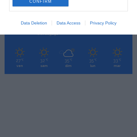
27
CONFIRM
Paris
28º - 23º
Data Deletion
Data Access
Privacy Policy
27%
2.15 km/h
Ciel dégagé
27
32
35
35
33
℃
℃
℃
℃
℃
ven
sam
dim
lun
mar