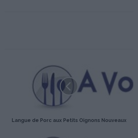
L
a
n
g
u
e
d
e
P
Langue de Porc aux Petits Oignons Nouveaux
o
r
c
B