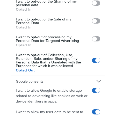
not limited to your visit or usage behaviour. You may click to
I want to opt-out of the Sharing of my
personal data.
u
G
grant or deny consent to Google and its third-party tags to
Opted In
x
i
use your data for below specified purposes in below Google
n
consent section.
I want to opt-out of the Sale of my
g
Personal Data.
e
Opted In
m
I want to opt-out of processing my
b
Personal Data for Targeted Advertising.
Verrines aux myrtilles,
Entremets sésame noir
r
Opted In
chantilly de chèvre frais et
citron
e
crumble
2 juillet 2026
I want to opt-out of Collection, Use,
9 juillet 2026
Retention, Sale, and/or Sharing of my
Personal Data that Is Unrelated with the
Purposes for which it was collected.
Opted Out
Google consents
I want to allow Google to enable storage
related to advertising like cookies on web or
Cake aux cerises et aux
Verrines gourmandes
device identifiers in apps.
amandes
fraises-mascarpone
I want to allow my user data to be sent to
25 juin 2026
18 juin 2026