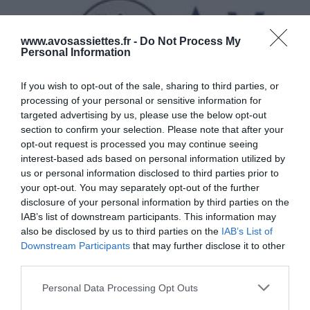
a
l
u
i
x
n
www.avosassiettes.fr -
Do Not Process My
P
i
Personal Information
e
s
t
b
If you wish to opt-out of the sale, sharing to third parties, or
i
u
processing of your personal or sensitive information for
t
r
targeted advertising by us, please use the below opt-out
s
Blinisburgers - Coriandre Gingembre
g
section to confirm your selection. Please note that after your
O
e
opt-out request is processed you may continue seeing
i
r
interest-based ads based on personal information utilized by
DÉCOUVREZ ÉGALEMENT
g
s
us or personal information disclosed to third parties prior to
n
-
your opt-out. You may separately opt-out of the further
o
C
disclosure of your personal information by third parties on the
n
o
IAB’s list of downstream participants. This information may
s
r
also be disclosed by us to third parties on the
IAB’s List of
N
i
Downstream Participants
that may further disclose it to other
o
a
third parties.
u
n
v
Citrons givrés
Cornet à la fraise façon
d
Please note that this website/app uses one or more Google
Personal Data Processing Opt Outs
Nocciolata Bianca & Intense
e
r
23 juillet 2026
services and may gather and store information including but
a
e
16 juillet 2026