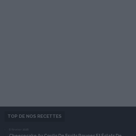
TOP DE NOS RECETTES
6 février 2026
Cheesecake Au Coulis De Fruits Rouges Et Éclats De