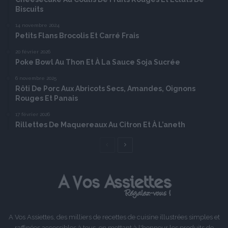
Biscuits
14 novembre 2024
Petits Flans Brocolis Et Carré Frais
20 février 2026
Poke Bowl Au Thon Et À La Sauce Soja Sucrée
6 novembre 2025
Rôti De Porc Aux Abricots Secs, Amandes, Oignons
Rouges Et Panais
17 février 2026
Rillettes De Maquereaux Au Citron Et À L’aneth
Page
Page
précédente
suivante
A Vos Assiettes, des milliers de recettes de cuisine illustrées simples et
raffinées accessibles à tous, en mettant à l'honneur les produits de