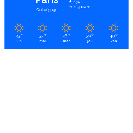
65%
0.45 km/h
Ciel dégagé
33
33
36
39
40
℃
℃
℃
℃
℃
lun
mar
mer
jeu
ven