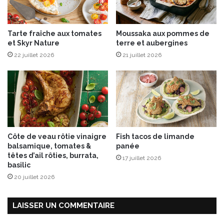
u
b
i
!
t
Tarte fraîche aux tomates
Moussaka aux pommes de
s
et Skyr Nature
terre et aubergines
s
22 juillet 2026
21 juillet 2026
e
c
s
Côte de veau rôtie vinaigre
Fish tacos de limande
balsamique, tomates &
panée
têtes d’ail rôties, burrata,
17 juillet 2026
basilic
20 juillet 2026
LAISSER UN COMMENTAIRE