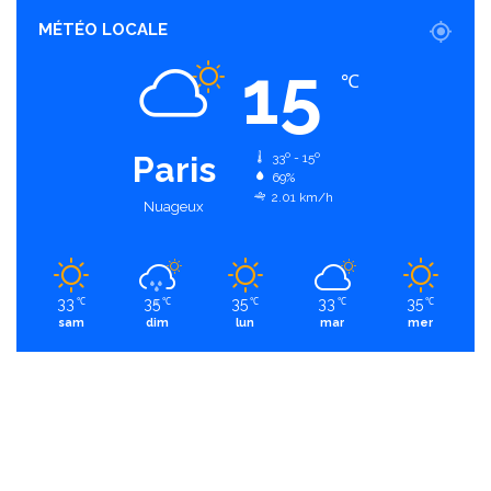
MÉTÉO LOCALE
15
℃
Paris
33º - 15º
69%
2.01 km/h
Nuageux
33
35
35
33
35
℃
℃
℃
℃
℃
sam
dim
lun
mar
mer