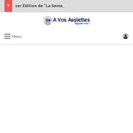
1er Édition de “La Semaine des Chefs” du 19 au 24 octobre 2026
S
Menu