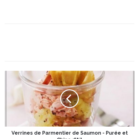
V
e
r
r
i
n
e
s
d
Verrines de Parmentier de Saumon - Purée et
e