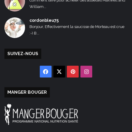
Comment faire pour acheter des assiettes Maxwell and
William...
cordonbleu75
Bonjour, Effectivement la saucisse de Morteau est crue
:-) B...
SUIVEZ-NOUS
Facebook
X
Pinterest
Instagram
MANGER BOUGER