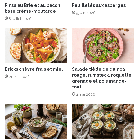
é
Pinsa au Brie et au bacon
Feuilletés aux asperges
T
base crème-moutarde
e
h
9 juin 2026
e
y
8 juillet 2026
t
m
C
h
i
p
s
d
Bricks chèvre frais et miel
Salade tiède de quinoa
’
rouge, rumsteck, roquette,
A
21 mai 2026
grenade et pois mange-
i
tout
l
4 mai 2026