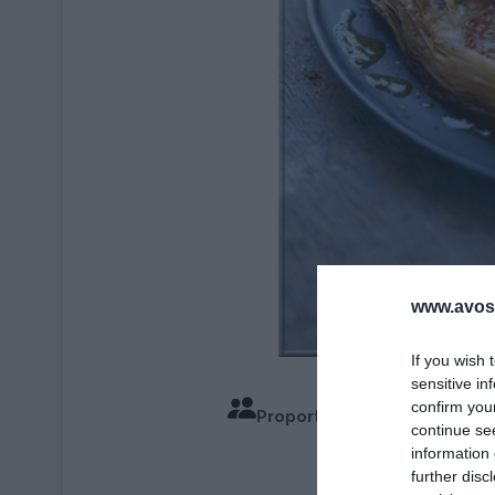
www.avosa
If you wish 
sensitive in
confirm you
Proportions pour 4 Personn
continue se
information 
Temps de
further disc