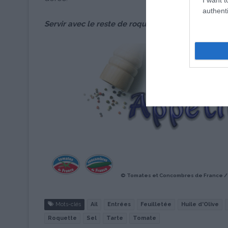
authenti
Servir avec le reste de roquette et le parmesan r
© Tomates et Concombres de France / JC
Mots-clés
Ail
Entrées
Feuilletée
Huile d'Olive
Roquette
Sel
Tarte
Tomate