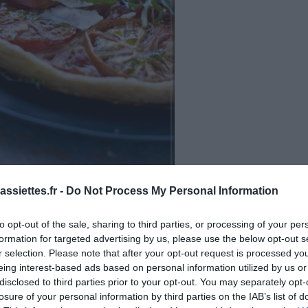
ssiettes.fr -
Do Not Process My Personal Information
to opt-out of the sale, sharing to third parties, or processing of your per
formation for targeted advertising by us, please use the below opt-out s
r selection. Please note that after your opt-out request is processed y
es
Temps de Préparation 15 Minutes
eing interest-based ads based on personal information utilized by us or
disclosed to third parties prior to your opt-out. You may separately opt-
 Cuisson 20 Minutes
losure of your personal information by third parties on the IAB’s list of