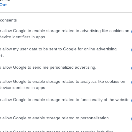
Out
n
consents
o allow Google to enable storage related to advertising like cookies on
evice identifiers in apps.
o allow my user data to be sent to Google for online advertising
s.
to allow Google to send me personalized advertising.
o allow Google to enable storage related to analytics like cookies on
evice identifiers in apps.
 parmesan. Mixer la roquette, les pignons de pin, le
o allow Google to enable storage related to functionality of the website
r. Réserver.
s disposer sur la pâte feuilletée. Saler et poivrer et
o allow Google to enable storage related to personalization.
nt 20mn dans le four préchauffé jusqu’à ce que la pâte soit
o allow Google to enable storage related to security, including