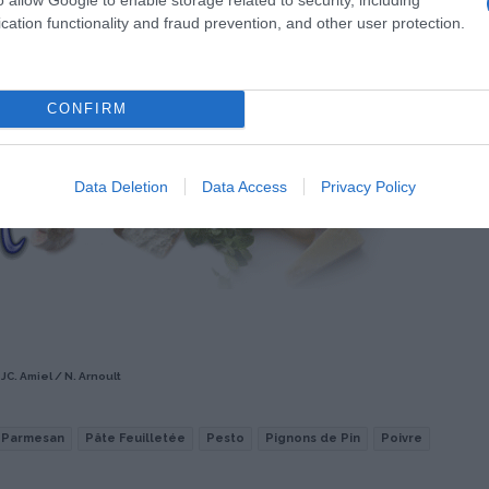
cation functionality and fraud prevention, and other user protection.
estant détaillé en copeaux.
CONFIRM
Data Deletion
Data Access
Privacy Policy
. Amiel / N. Arnoult
Parmesan
Pâte Feuilletée
Pesto
Pignons de Pin
Poivre