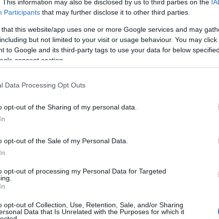
. This information may also be disclosed by us to third parties on the
IA
Participants
that may further disclose it to other third parties.
 that this website/app uses one or more Google services and may gath
including but not limited to your visit or usage behaviour. You may click 
 to Google and its third-party tags to use your data for below specifi
ogle consent section.
l Data Processing Opt Outs
o opt-out of the Sharing of my personal data.
In
o opt-out of the Sale of my Personal Data.
In
to opt-out of processing my Personal Data for Targeted
ing.
In
o opt-out of Collection, Use, Retention, Sale, and/or Sharing
ersonal Data that Is Unrelated with the Purposes for which it
)
lected.