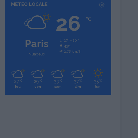
MÉTÉO LOCALE
26
℃
Paris
27º - 20º
43%
2.78 km/h
Nuageux
27
29
33
37
35
℃
℃
℃
℃
℃
jeu
ven
sam
dim
lun