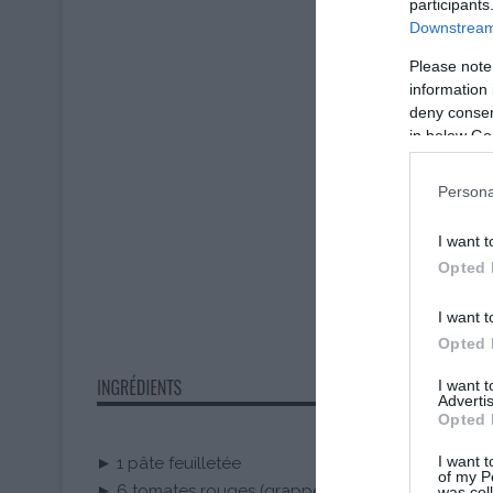
participants
Downstream 
Please note
information 
deny consent
in below Go
Persona
I want t
Opted 
I want t
Opted 
I want 
Advertis
Opted 
I want t
► 1 pâte feuilletée
of my P
► 6 tomates rouges (grappe, cœur de bœuf, etc….
was col