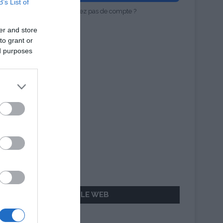
B’s List of
Vous n'avez pas de compte ?
er and store
to grant or
ed purposes
AILLEURS SUR LE WEB