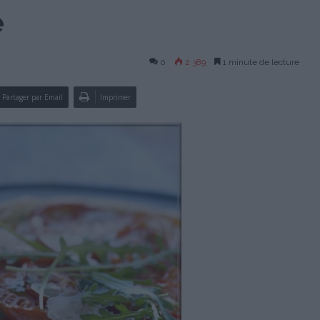
e
0
2 389
1 minute de lecture
Partager par Email
Imprimer