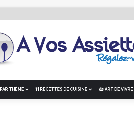
 Édition de “La Semaine des Chefs” du 19 au 24 octobre 2026
PAR THÈME
RECETTES DE CUISINE
ART DE VIVRE