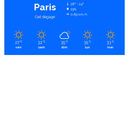
Paris
28º - 24º
29%
0.89 km/h
Ciel dégagé
27
32
35
35
33
℃
℃
℃
℃
℃
ven
sam
dim
lun
mar