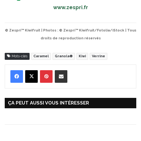
www.zespri.fr
© Zespri™ Kiwifruit | Photos : © Zespri™ Kiwifruit/Fotolia/iStock | Tous
droits de reproduction réservés
Mots-clés
Caramel
Granola®
Kiwi
Verrine
Pinterest
Partager par Email
ÇA PEUT AUSSI VOUS INTÉRESSER