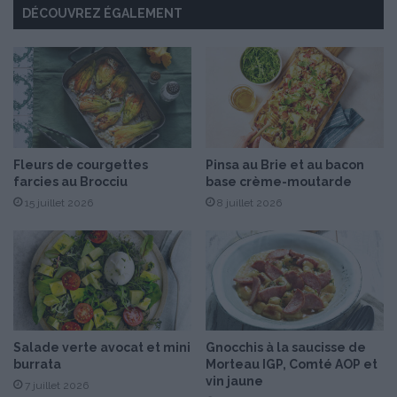
DÉCOUVREZ ÉGALEMENT
u
M
o
n
t
a
g
n
Fleurs de courgettes
Pinsa au Brie et au bacon
a
farcies au Brocciu
base crème-moutarde
r
d
15 juillet 2026
8 juillet 2026
Salade verte avocat et mini
Gnocchis à la saucisse de
burrata
Morteau IGP, Comté AOP et
vin jaune
7 juillet 2026