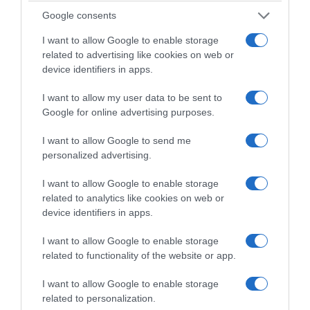
Google consents
I want to allow Google to enable storage
related to advertising like cookies on web or
device identifiers in apps.
I want to allow my user data to be sent to
Pour plus d'Informations sur le Carré Frais d'Elle &
Google for online advertising purposes.
Vire
I want to allow Google to send me
Rendez-vous sur
personalized advertising.
www.quiveutdufromage.com
www.elle-et-vire.com
I want to allow Google to enable storage
related to analytics like cookies on web or
device identifiers in apps.
I want to allow Google to enable storage
related to functionality of the website or app.
© Carré Frais | Crédit Photo : © Carré Frais / Elle & Vire | Tous droits de
reproduction réservés
I want to allow Google to enable storage
related to personalization.