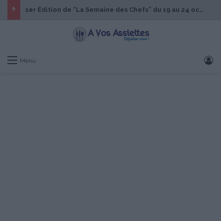
1er Édition de “La Semaine des Chefs” du 19 au 24 octobre 2026
S
Menu