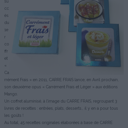
su
cc
ès
du
1e
r
co
ffr
et
«
Ca
rrément Frais » en 2011, CARRE FRAIS lance, en Avril prochain,
son deuxième opus « Carrément Frais et Léger » aux éditions
Mango.
Un coffret aluminisé, à l’image du CARRE FRAIS, regroupant 3
livres de recettes : entrées, plats, desserts… il y en a pour tous
les goûts !
Au total, 45 recettes originales élaborées à base de CARRE