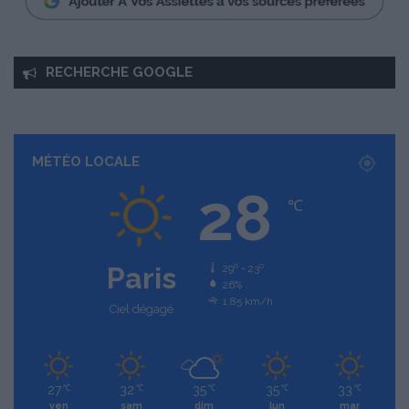
RECHERCHE GOOGLE
MÉTÉO LOCALE
28
℃
Paris
29º - 23º
26%
1.85 km/h
Ciel dégagé
27
32
35
35
33
℃
℃
℃
℃
℃
ven
sam
dim
lun
mar