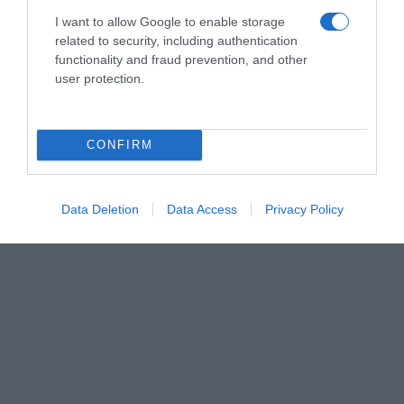
Mots-clés
Accompagnement
Carré Frais
Courgette
I want to allow Google to enable storage
Fromage
Légume
Oignon
Poivron
Quinoa
Tomate
related to security, including authentication
functionality and fraud prevention, and other
Pinterest
Partager par Email
user protection.
CONFIRM
ÇA PEUT AUSSI VOUS INTÉRESSER
Data Deletion
Data Access
Privacy Policy