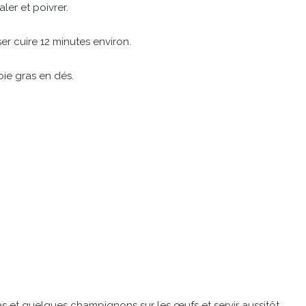
ler et poivrer.
ser cuire 12 minutes environ.
oie gras en dés.
gras et quelques champignons sur les œufs et servir aussitôt.