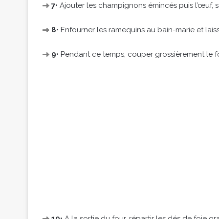
7
• Ajouter les champignons émincés puis l’œuf, sa
8
• Enfourner les ramequins au bain-marie et lais
9
• Pendant ce temps, couper grossièrement le f
10
• A la sortie du four, répartir les dés de foie 