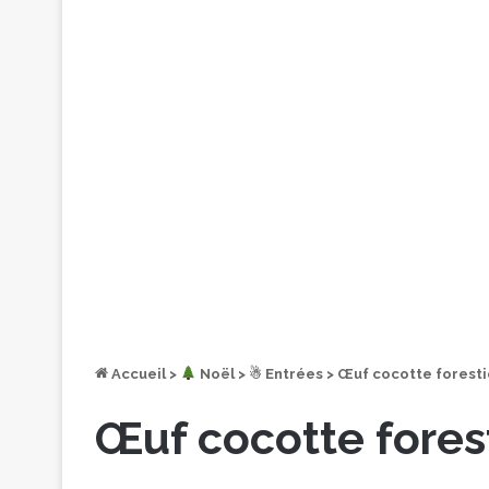
Accueil
>
︎ Noël
>
☃ Entrées
>
Œuf cocotte forestie
Œuf cocotte forest