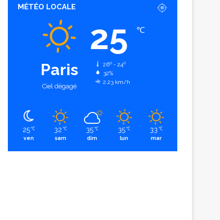
MÉTÉO LOCALE
25
℃
Paris
26º - 24º
32%
2.23 km/h
Ciel dégagé
25
32
35
35
33
℃
℃
℃
℃
℃
ven
sam
dim
lun
mar